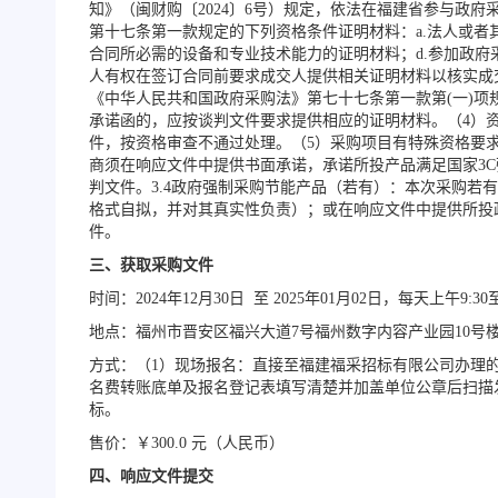
知》（闽财购〔2024〕6号）规定，依法在福建省参与政
第十七条第一款规定的下列资格条件证明材料：a.法人或者
合同所必需的设备和专业技术能力的证明材料；d.参加政府
人有权在签订合同前要求成交人提供相关证明材料以核实成
《中华人民共和国政府采购法》第七十七条第一款第(一)项
承诺函的，应按谈判文件要求提供相应的证明材料。（4）
件，按资格审查不通过处理。（5）采购项目有特殊资格要求
商须在响应文件中提供书面承诺，承诺所投产品满足国家3
判文件。3.4政府强制采购节能产品（若有）：本次采购
格式自拟，并对其真实性负责）；或在响应文件中提供所投
件。
三、获取采购文件
时间：
2024年12月30日 至 2025年01月02日，每天上午9:
地点：福州市晋安区福兴大道
7号福州数字内容产业园10号楼
方式：（
1）现场报名：直接至福建福采招标有限公司办理
名费转账底单及报名登记表填写清楚并加盖单位公章后扫描发邮
标。
售价：￥
300.0 元（人民币）
四、响应文件提交