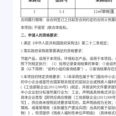
采购包
品目号
采购标的
1
1-1
12㎡单帐篷
合同履行期限：自合同签订之日起至合同约定的合同义务履
本项目
( 不接受 )联合体投标。
二、申请人的资格要求：
1.满足《中华人民共和国政府采购法》第二十二条规定；
2.落实政府采购政策需满足的资格要求：
节能产品，适用于本项目。环境标志产品，适用于本项目。
照下列规定执行：（
1）信用记录查询结果的审查：①由谈判小组通过
录（以下简称：“谈判小组的查询结果”）。②查询结果存
3.本项目的特定资格要求：3.1本采购包属于专门面向中小
的中小企业或是符合国家相关规定的监狱企业或残疾人福利
(《工信部联企业[2011]300号》)规定，并按谈判文
中小企业划分标准所属行业为：工业，声明函具体格式详见
具体企业类型【即供应商应根据（工信部联企业[2011]
写】。供应商未按照前述要求填写的，其声明函视为无效；
理局、戒毒管理局（含新疆生产建设兵团）出具的属于监狱
物）》，但须提供《残疾人福利性单位声明函》（具体格式详